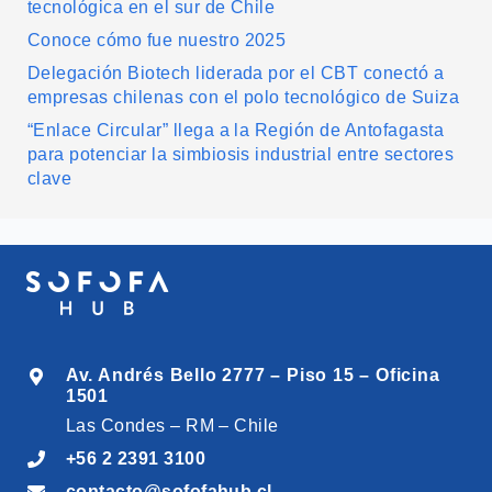
tecnológica en el sur de Chile
Conoce cómo fue nuestro 2025
Delegación Biotech liderada por el CBT conectó a
empresas chilenas con el polo tecnológico de Suiza
“Enlace Circular” llega a la Región de Antofagasta
para potenciar la simbiosis industrial entre sectores
clave
Av. Andrés Bello 2777 – Piso 15 – Oficina
1501
Las Condes – RM – Chile
+56 2 2391 3100
contacto@sofofahub.cl