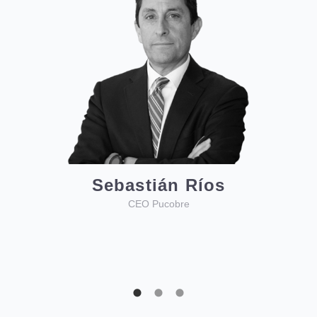
Gonzalo Guerrero
Presidente de SQM