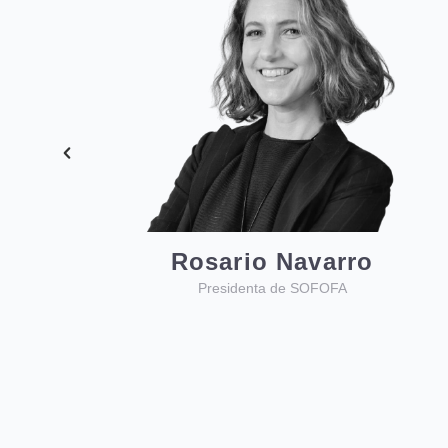
Carolina Torrealba
Independiente
D