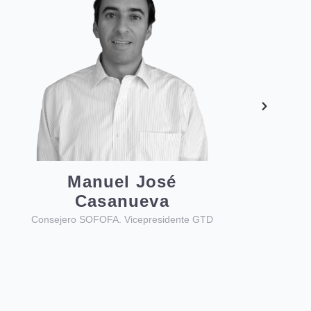
Edgar Pape
Presidente Ejecutivo de Molymet