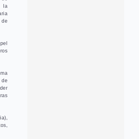
 la
aria
o de
pel
gros
tema
a de
der
ras
ia),
tos,