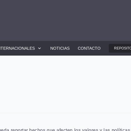
NTERNACIONALES
NOTICIAS
CONTACTO
REPOSITO
ueda reportar hechos que afecten los valores y las políti