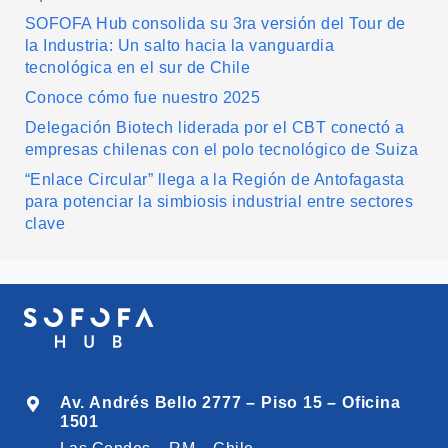
SOFOFA Hub consolida su 3ra versión del Tour de
la Industria: Un salto hacia la vanguardia
tecnológica en el sur de Chile
Conoce cómo fue nuestro 2025
Delegación Biotech liderada por el CBT conectó a
empresas chilenas con el polo tecnológico de Suiza
“Enlace Circular” llega a la Región de Antofagasta
para potenciar la simbiosis industrial entre sectores
clave
Av. Andrés Bello 2777 – Piso 15 – Oficina
1501